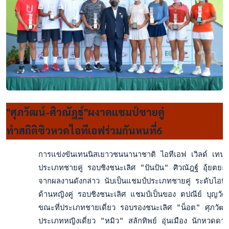
"ศุภวัฒน์-ศิวณัฎฐ์"ผงาดแชมป์ชายคู่
ทำสถิติซิวหวดไอทีเอฟร่วมกันหนที่6
       การแข่งขันเทนนิสเยาวชนนานาชาติ ไอทีเอฟ เวิลด์ เทนนิ
       ประเภทชายคู่ รอบชิงชนะเลิศ "ปันปัน" ศิวณัฎฐ์ อุ้ยต
       จากผลงานดังกล่าว นับเป็นแชมป์ประเภทชายคู่ ระดับไอทีเอฟ
       ด้านหญิงคู่ รอบชิงชนะเลิศ แชมป์เป็นของ ตปณีย์ บุญว
       ขณะที่ประเภทชายเดี่ยว รอบรองชนะเลิศ "น็อต" ศุภวัฒน์
       ประเภทหญิงเดี่ยว "หมิว" สลักทิพย์ อุ่นเมือง นักหวด