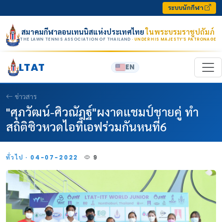
Skip to content
ระบบนักกีฬา
สมาคมกีฬาลอนเทนนิสแห่งประเทศไทย
ในพระบรมราชูปถัมภ์
THE LAWN TENNIS ASSOCIATION OF THAILAND
· UNDER HIS MAJESTY’S PATRONAGE
LTAT
EN
ข่าวสาร
"ศุภวัฒน์-ศิวณัฎฐ์"ผงาดแชมป์ชายคู่ ทำ
สถิติซิวหวดไอทีเอฟร่วมกันหนที่6
ทั่วไป · 04-07-2022
9