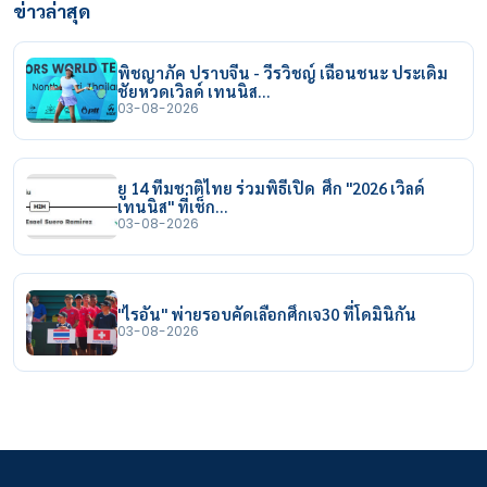
ข่าวล่าสุด
พิชญาภัค ปราบจีน - วีรวิชญ์ เฉือนชนะ ประเดิม
ชัยหวดเวิลด์ เทนนิส…
03-08-2026
ยู 14 ทีมชาติไทย ร่วมพิธีเปิด ศึก "2026 เวิลด์
เทนนิส" ที่เช็ก…
03-08-2026
"ไรอัน" พ่ายรอบคัดเลือกศึกเจ30 ที่โดมินิกัน
03-08-2026