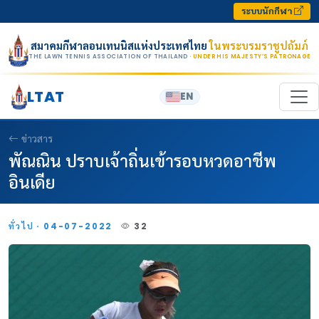
Skip to content
ระบบนักกีฬา
สมาคมกีฬาลอนเทนนิสแห่งประเทศไทย
ในพระบรมราชูปถัมภ์
THE LAWN TENNIS ASSOCIATION OF THAILAND
· UNDER HIS MAJESTY’S PATRONAGE
LTAT
EN
ข่าวสาร
พัณณิน ปราบเจ้าถิ่นเข้ารอบหวดอาชีพ
อินเดีย
ทั่วไป · 04-07-2022
32