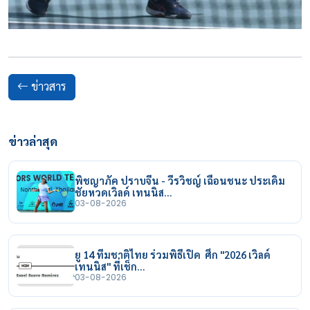
ข่าวสาร
ข่าวล่าสุด
พิชญาภัค ปราบจีน - วีรวิชญ์ เฉือนชนะ ประเดิม
ชัยหวดเวิลด์ เทนนิส…
03-08-2026
ยู 14 ทีมชาติไทย ร่วมพิธีเปิด ศึก "2026 เวิลด์
เทนนิส" ที่เช็ก…
03-08-2026