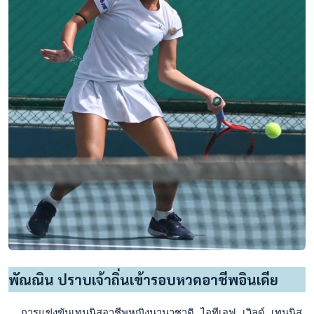
พัณณิน ปราบเจ้าถิ่นเข้ารอบหวดอาชีพอินเดีย
  การแข่งขันเทนนิสอาชีพหญิงนานาชาติ ไอทีเอฟ เวิลด์ เทนนิส ท