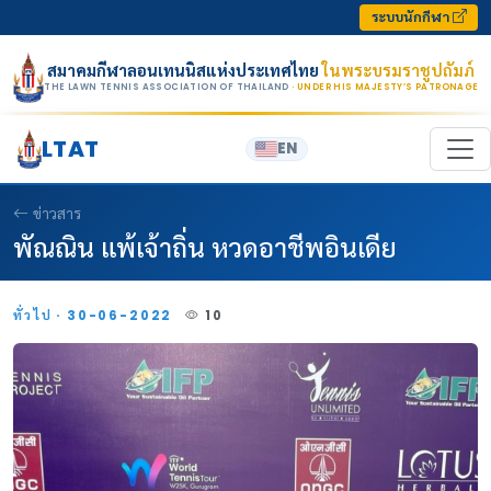
Skip to content
ระบบนักกีฬา
สมาคมกีฬาลอนเทนนิสแห่งประเทศไทย
ในพระบรมราชูปถัมภ์
THE LAWN TENNIS ASSOCIATION OF THAILAND
· UNDER HIS MAJESTY’S PATRONAGE
LTAT
EN
ข่าวสาร
พัณณิน แพ้เจ้าถิ่น หวดอาชีพอินเดีย
ทั่วไป · 30-06-2022
10