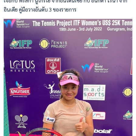
เจอกับ พริสก้า นูโกรโฮ่ จากอินโดนีเซีย กับ อันกิต้า ไรน่า จาก
อินเดีย คู่มือวางอันดับ 3 ของรายการ