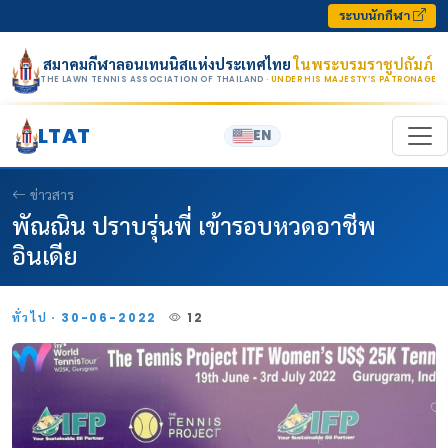
Skip to content
ระบบนักกีฬา
สมาคมกีฬาลอนเทนนิสแห่งประเทศไทย
ในพระบรมราชูปถัมภ์
THE LAWN TENNIS ASSOCIATION OF THAILAND
· UNDER HIS MAJESTY’S PATRONAGE
LTAT
EN
ข่าวสาร
พัณณิน ปราบรุ่นพี่ เข้ารอบหวดอาชีพ
อินเดีย
ทั่วไป · 30-06-2022
12