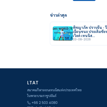
ข่าวล่าสุด
พิชญาภัค ปราบจีน - วี
เฉือนชนะ ประเดิมชั
เวิลด์ เทนนิส…
03-08-2026
LTAT
สมาคมกีฬาลอนเทนนิสแห่งประเทศไทย
ในพระบรมราชูปถัมภ์
+66 2 503 4080