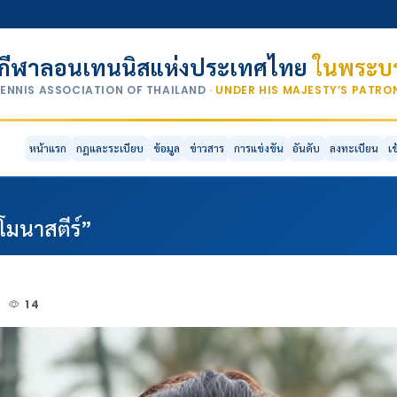
กีฬาลอนเทนนิสแห่งประเทศไทย
ในพระบร
TENNIS ASSOCIATION OF THAILAND
· UNDER HIS MAJESTY’S PATR
หน้าแรก
กฎและระเบียบ
ข้อมูล
ข่าวสาร
การแข่งขัน
อันดับ
ลงทะเบียน
เ
 โมนาสตีร์”
2
14