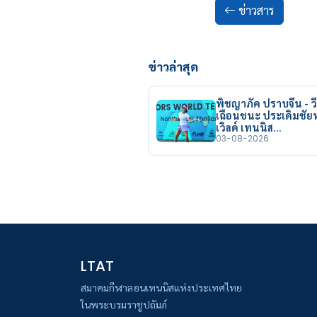
ข่าวสาร
ข่าวล่าสุด
พิชญาภัค ปราบจีน - วี
เฉือนชนะ ประเดิมชั
เวิลด์ เทนนิส…
03-08-2026
LTAT
สมาคมกีฬาลอนเทนนิสแห่งประเทศไทย
ในพระบรมราชูปถัมภ์