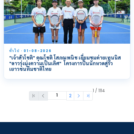
ทั่วไป · 01-08-2026
"เจ้าสัวโชติ" คุณโชติ โสภณพนิช เยี่ยมชมค่ายเทนนิส
"ดาวรุ่งมุ่งความเป็นเลิศ" โครงการปั้นนักหวดสู่รั้ว
เยาวชนทีมชาติไทย
1 / 1114
2