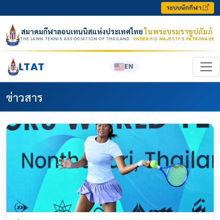
Skip to content
ระบบนักกีฬา
สมาคมกีฬาลอนเทนนิสแห่งประเทศไทย
ในพระบรมราชูปถัมภ์
THE LAWN TENNIS ASSOCIATION OF THAILAND
· UNDER HIS MAJESTY’S PATRONAGE
LTAT
EN
ข่าวสาร