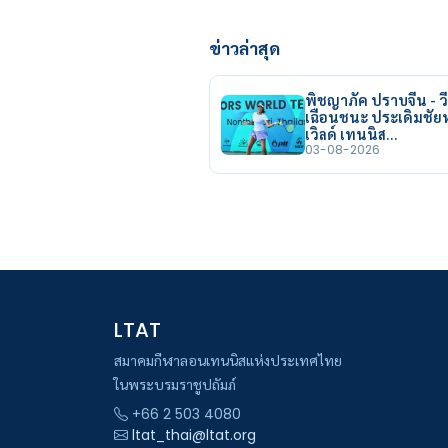
ข่าวล่าสุด
พิชญาภัค ปราบจีน - วี
เฉือนชนะ ประเดิมชั
เวิลด์ เทนนิส…
03-08-2026
LTAT
สมาคมกีฬาลอนเทนนิสแห่งประเทศไทย
ในพระบรมราชูปถัมภ์
+66 2 503 4080
ltat_thai@ltat.org