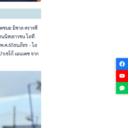
หวดชนะ มิชาล คราจซี
เทนนิสเยาวชน ไอที
 9 พ.ค.65ธนภัทร - ไอ
 ปาเชโก้ เมนเดซ จาก