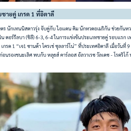
ายคู่ เกรด 1 ที่อิตาลี
นดร นักเทนนิสดาวรุ่ง จับคู่กับ ไอแดน คิม นักหวดอเมริกัน ช่วยกัน
มิน ตอร์รีลบา (ชิลี) 6-3, 6-4 ในการแข่งขันประเภทชายคู่ รอบแรก 
ยร์ เกรด 1 “เจ1 ซานต้า โครเช่ ซุลลาร์โน่” ที่ประเทศอิตาลี เมื่อวันที่
ก่อนรองชนะเลิศ พบกับ หลุยส์ คาร์ลอส อัลวาเรซ วัลเดซ - โรดริโก้