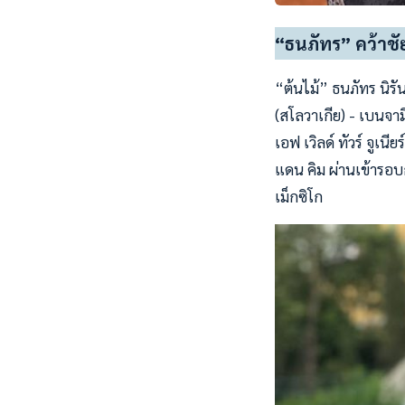
“ธนภัทร” คว้าชัยช
“ต้นไม้” ธนภัทร นิรั
(สโลวาเกีย) - เบนจา
เอฟ เวิลด์ ทัวร์ จูเนี
แดน คิม ผ่านเข้ารอบ
เม็กซิโก