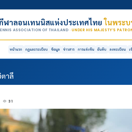
กีฬาลอนเทนนิสแห่งประเทศไทย
ในพระบร
TENNIS ASSOCIATION OF THAILAND
· UNDER HIS MAJESTY’S PATR
หน้าแรก
กฎและระเบียบ
ข้อมูล
ข่าวสาร
การแข่งขัน
อันดับ
ลงทะเบียน
เ
ิตาลี
2
31