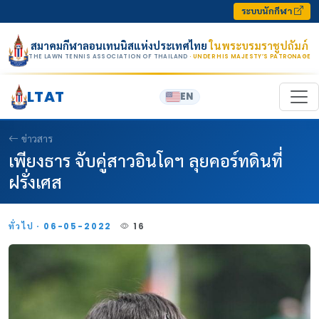
Skip to content
ระบบนักกีฬา
สมาคมกีฬาลอนเทนนิสแห่งประเทศไทย
ในพระบรมราชูปถัมภ์
THE LAWN TENNIS ASSOCIATION OF THAILAND
· UNDER HIS MAJESTY’S PATRONAGE
LTAT
EN
ข่าวสาร
เพียงธาร จับคู่สาวอินโดฯ ลุยคอร์ทดินที่
ฝรั่งเศส
ทั่วไป · 06-05-2022
16