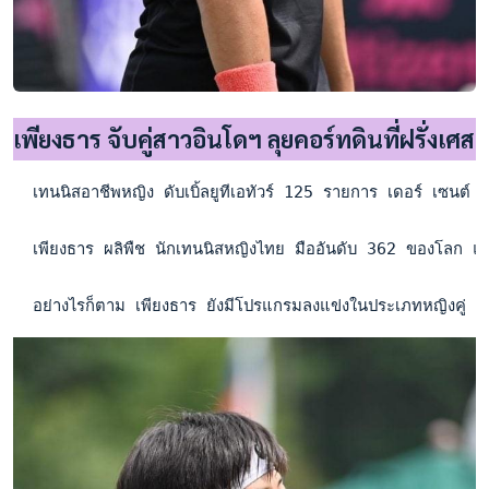
เพียงธาร จับคู่สาวอินโดฯ ลุยคอร์ทดินที่ฝรั่งเศส
  เทนนิสอาชีพหญิง ดับเบิ้ลยูทีเอทัวร์ 125 รายการ เดอร์ เซนต
  เพียงธาร ผลิพืช นักเทนนิสหญิงไทย มืออันดับ 362 ของโลก แพ้
  อย่างไรก็ตาม เพียงธาร ยังมีโปรแกรมลงแข่งในประเภทหญิงคู่ รอ