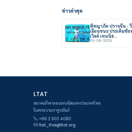
ข่าวล่าสุด
พิชญาภัค ปราบจีน - วี
เฉือนชนะ ประเดิมชั
เวิลด์ เทนนิส…
03-08-2026
LTAT
สมาคมกีฬาลอนเทนนิสแห่งประเทศไทย
ในพระบรมราชูปถัมภ์
+66 2 503 4080
ltat_thai@ltat.org