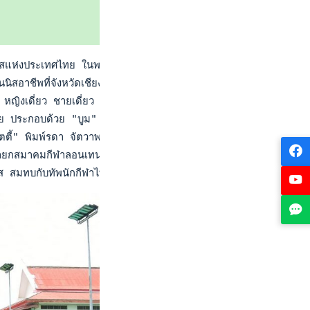
เทศไทย ในพระบรมราชูปถัมภ์ ในฐานะผู้จัดการทีมซีเกมส์ ครั้งที่ 
นิสอาชีพที่จังหวัดเชียงราย ได้แข่งขันกับนักเทนนิสจากชาติต่างๆ เป
เดี่ยว ชายเดี่ยว ทีมหญิง และทีมชาย นอกจากนี้ยังอาจได้ลุ้นเหรียญเ
ีมชาย ประกอบด้วย "บูม" กษิดิศ สำเร็จ, "จูเนียร์" วิชยา ตรงเจริ
 พิมพ์รดา จัตวาพรวนิช, "อีฟ" พัชรินทร์ ชีพชาญเดช และ "รวงข้าว
ายกสมาคมกีฬาลอนเทนนิสแห่งประเทศไทยฯ ที่มอบนโยบายและสนับสนุนการ
ิส สมทบกับทัพนักกีฬาไทย ออกเดินทางจากท่าอากาศยานสุวรรณภูมิ ม