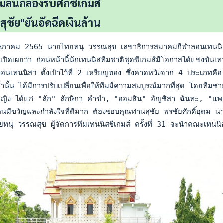
ลั่นกลองรบศึกซีเกมส์
สุชัย"ยันอัดฉีดเงินล้าน
ภาคม 2565 นายไทยทนุ วรรณสุข เลขาธิการสมาคมกีฬาลอนเทนนิสแห่งประ
ดเผยว่า ก่อนหน้านี้นักเทนนิสทีมชาติชุดซีเกมส์มีโอกาสได้แข่งขันเทน
ทนนิสฯ ตั้งเป้าไว้ที่ 2 เหรียญทอง ซึ่งคาดหวังจาก 4 ประเภทคือ หญิง
นั้น ได้มีการปรับเปลี่ยนเพื่อให้ทีมมีความสมบูรณ์มากที่สุด โดยท
ิง ได้แก่ "ลัก" ลักษิกา คำขำ, "ออมสิน" อัญชิสา ฉันทะ, "แพตตี้"
มีขวัญและกำลังใจที่ดีมาก ต้องขอบคุณท่านสุชัย พรชัยศักดิ์อุดม น
ทนุ วรรณสุข ผู้จัดการทีมเทนนิสซีเกมส์ ครั้งที่ 31 จะนำคณะเทนน