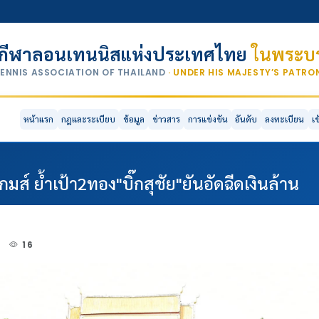
กีฬาลอนเทนนิสแห่งประเทศไทย
ในพระบร
TENNIS ASSOCIATION OF THAILAND
· UNDER HIS MAJESTY’S PATR
หน้าแรก
กฎและระเบียบ
ข้อมูล
ข่าวสาร
การแข่งขัน
อันดับ
ลงทะเบียน
เ
ส์ ย้ำเป้า2ทอง"บิ๊กสุชัย"ยันอัดฉีดเงินล้าน
2
16