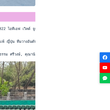
 ไอทีเอฟ เวิลด์ จูเนียร์ เทนนิส คอมเพทติชั่น รอบคัดเลือกโซนเอเ
พ้ ญี่ปุ่น ทีมวางอันดับ 2 รายการ 0-2 คู่ เดี่ยวมือ 2 คุณานันท์
ธรรม ศรีวงษ์, คุณานันท์ พันธราธร และ ปวรปรัชญ์ งั่นบุญศรี โดยมี