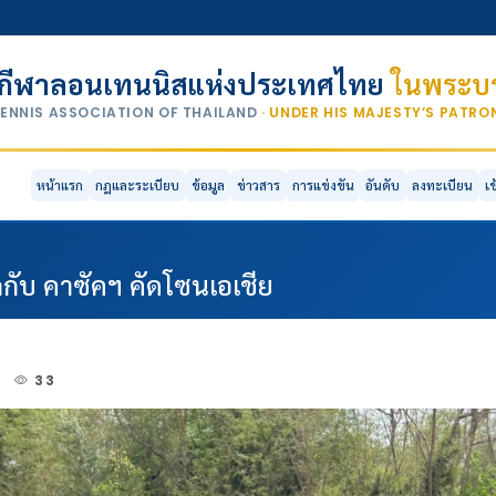
กีฬาลอนเทนนิสแห่งประเทศไทย
ในพระบร
TENNIS ASSOCIATION OF THAILAND
· UNDER HIS MAJESTY’S PATR
หน้าแรก
กฎและระเบียบ
ข้อมูล
ข่าวสาร
การแข่งขัน
อันดับ
ลงทะเบียน
เ
กกับ คาซัคฯ คัดโซนเอเชีย
2
33