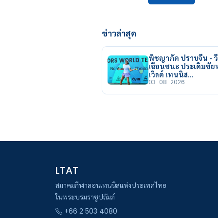
ข่าวล่าสุด
พิชญาภัค ปราบจีน - วี
เฉือนชนะ ประเดิมชั
เวิลด์ เทนนิส…
03-08-2026
LTAT
สมาคมกีฬาลอนเทนนิสแห่งประเทศไทย
ในพระบรมราชูปถัมภ์
+66 2 503 4080