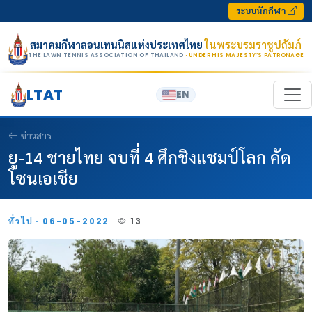
Skip to content
ระบบนักกีฬา
สมาคมกีฬาลอนเทนนิสแห่งประเทศไทย
ในพระบรมราชูปถัมภ์
THE LAWN TENNIS ASSOCIATION OF THAILAND
· UNDER HIS MAJESTY’S PATRONAGE
LTAT
EN
ข่าวสาร
ยู-14 ชายไทย จบที่ 4 ศึกชิงแชมป์โลก คัด
โซนเอเชีย
ทั่วไป · 06-05-2022
13