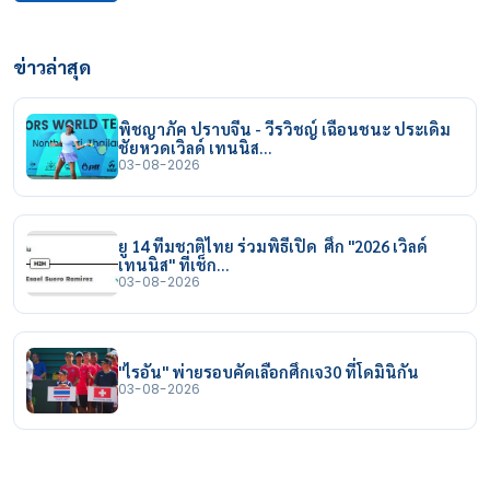
ข่าวล่าสุด
พิชญาภัค ปราบจีน - วีรวิชญ์ เฉือนชนะ ประเดิม
ชัยหวดเวิลด์ เทนนิส…
03-08-2026
ยู 14 ทีมชาติไทย ร่วมพิธีเปิด ศึก "2026 เวิลด์
เทนนิส" ที่เช็ก…
03-08-2026
"ไรอัน" พ่ายรอบคัดเลือกศึกเจ30 ที่โดมินิกัน
03-08-2026