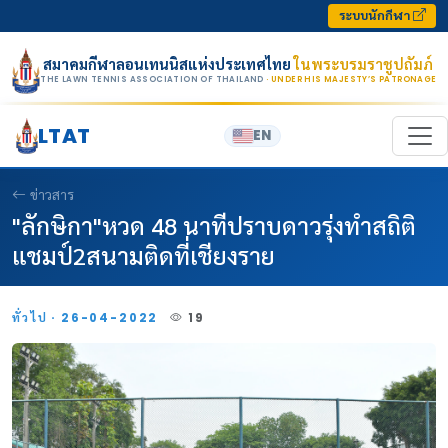
Skip to content
ระบบนักกีฬา
สมาคมกีฬาลอนเทนนิสแห่งประเทศไทย
ในพระบรมราชูปถัมภ์
THE LAWN TENNIS ASSOCIATION OF THAILAND
· UNDER HIS MAJESTY’S PATRONAGE
LTAT
EN
ข่าวสาร
"ลักษิกา"หวด 48 นาทีปราบดาวรุ่งทำสถิติ
แชมป์2สนามติดที่เชียงราย
ทั่วไป · 26-04-2022
19