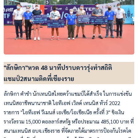
"ลักษิกา"หวด 48 นาทีปราบดาวรุ่งทำสถิติ
แชมป์2สนามติดที่เชียงราย
ลักษิกา คำขำ นักเทนนิสไทยคว้าแชมป์ได้สำเร็จ ในการแข่งขัน
เทนนิสอาชีพนานาชาติ ไอทีเอฟ เวิลด์ เทนนิส ทัวร์ 2022
รายการ "ไอทีเอฟ วีเมนส์ เอเชีย/โอเชียเนีย ครั้งที่ 3" ชิงเงิน
รางวัลรวม 15,000 ดอลลาร์สหรัฐ หรือประมาณ 485,100 บาท ที่
สนามเทนนิส อบจ.เชียงราย ที่จัดภายใต้มาตรการป้องกันโรคโค