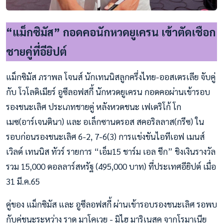
“แม็กซิมัส” กอดคอนักหวดยูเครน เข้าตัดเชือก
ชายคู่ที่อียิปต์
แม็กซิมัส ภราพล โจนส์ นักเทนนิสลูกครึ่งไทย-ออสเตรเลีย จับคู่
กับ โวโลดิเมียร์ อูซีลอฟสกี้ นักหวดยูเครน กอดคอผ่านเข้ารอบ
รองชนะเลิศ ประเภทชายคู่ หลังหวดชนะ เฟเดริโก้ โก
เมซ(อาร์เจนตินา) และ อเล็กซานดรอส สคอริลลาส(กรีซ) ใน
รอบก่อนรองชนะเลิศ 6-2, 7-6(3) การแข่งขันไอทีเอฟ เมนส์
เวิลด์ เทนนิส ทัวร์ รายการ “เอ็ม15 ชาร์ม เอล ชีก” ชิงเงินรางวัล
รวม 15,000 ดอลลาร์สหรัฐ (495,000 บาท) ที่ประเทศอียิปต์ เมื่อ
31 มี.ค.65
คู่ของ แม็กซิมัส และ อูซีลอฟสกี้ ผ่านเข้ารอบรองชนะเลิศ รอพบ
กับคู่ชนะระหว่าง ราดู มาโคเวย - มิไฮ มาริเนสคู จากโรมาเนีย