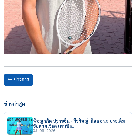
ข่าวสาร
ข่าวล่าสุด
พิชญาภัค ปราบจีน - วีรวิชญ์ เฉือนชนะ ประเดิม
ชัยหวดเวิลด์ เทนนิส…
03-08-2026