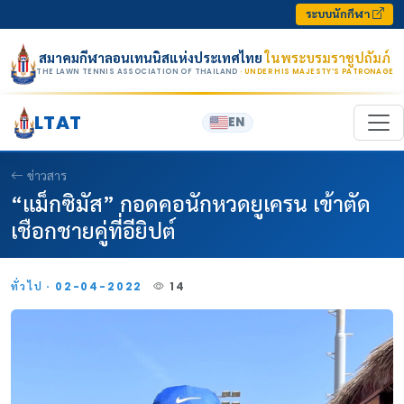
Skip to content
ระบบนักกีฬา
สมาคมกีฬาลอนเทนนิสแห่งประเทศไทย
ในพระบรมราชูปถัมภ์
THE LAWN TENNIS ASSOCIATION OF THAILAND
· UNDER HIS MAJESTY’S PATRONAGE
LTAT
EN
ข่าวสาร
“แม็กซิมัส” กอดคอนักหวดยูเครน เข้าตัด
เชือกชายคู่ที่อียิปต์
ทั่วไป · 02-04-2022
14