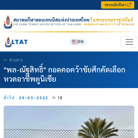
Skip to content
ระบบนักกีฬา
สมาคมกีฬาลอนเทนนิสแห่งประเทศไทย
ในพระบรมราชูปถัมภ์
THE LAWN TENNIS ASSOCIATION OF THAILAND
· UNDER HIS MAJESTY’S PATRONAGE
LTAT
EN
ข่าวสาร
"พล-ณัฐสิทธิ์" กอดคอคว้าชัยศึกคัดเลือก
หวดอาชีพตูนิเซีย
ทั่วไป · 29-03-2022
18