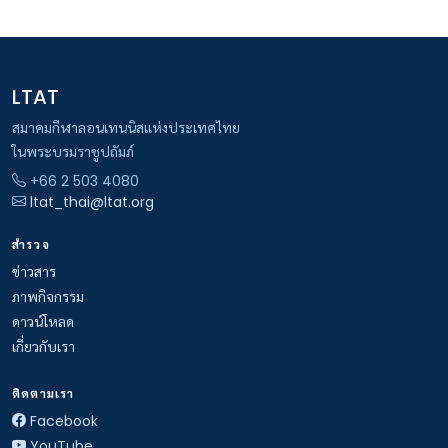
LTAT
สมาคมกีฬาลอนเทนนิสแห่งประเทศไทย
ในพระบรมราชูปถัมภ์
+66 2 503 4080
ltat_thai@ltat.org
สำรวจ
ข่าวสาร
ภาพกิจกรรม
ดาวน์โหลด
เกี่ยวกับเรา
ติดตามเรา
Facebook
YouTube