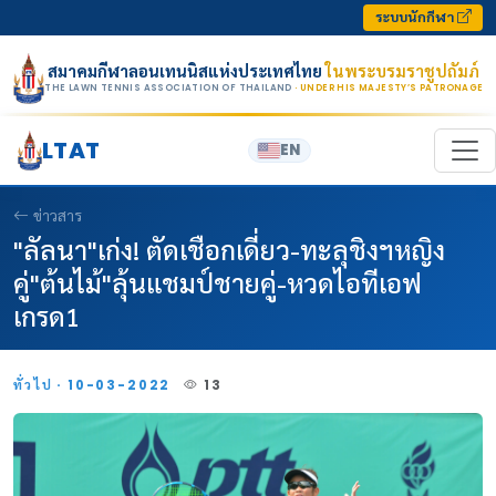
Skip to content
ระบบนักกีฬา
สมาคมกีฬาลอนเทนนิสแห่งประเทศไทย
ในพระบรมราชูปถัมภ์
THE LAWN TENNIS ASSOCIATION OF THAILAND
· UNDER HIS MAJESTY’S PATRONAGE
LTAT
EN
ข่าวสาร
"ลัลนา"เก่ง! ตัดเชือกเดี่ยว-ทะลุชิงฯหญิง
คู่"ต้นไม้"ลุ้นแชมป์ชายคู่-หวดไอทีเอฟ
เกรด1
ทั่วไป · 10-03-2022
13