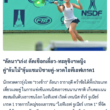
"ลัลนา"เก่ง! ตัดเชือกเดี่ยว-ทะลุชิงฯหญิง
คู่"ต้นไม้"ลุ้นแชมป์ชายคู่-หวดไอทีเอฟเกรด1
นักหวดดาวรุ่งไทย "รวงข้าว" ลัลนา ธาราฤดี คว้าชัยได้ทั้งประเภท
เดี่ยวและคู่ ในการแข่งขันเทนนิสเยาวชนนานาชาติ เก็บคะแนน
สะสมอันดับเยาวชนโลก ไอทีเอฟ เวิลด์ เทนนิส ทัวร์ จูเนียร์
เกรด 1 รายการใหญ่ของเยาวชน "ไอทีเอฟ จูเนียร์ เกรด 1" ที่จัด