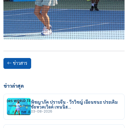
ข่าวสาร
ข่าวล่าสุด
พิชญาภัค ปราบจีน - วีรวิชญ์ เฉือนชนะ ประเดิม
ชัยหวดเวิลด์ เทนนิส…
03-08-2026