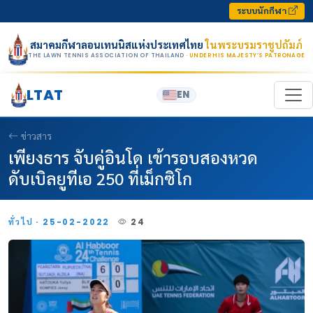
Skip to content
ระบบนักกีฬา
สมาคมกีฬาลอนเทนนิสแห่งประเทศไทย
ในพระบรมราชูปถัมภ์
THE LAWN TENNIS ASSOCIATION OF THAILAND
· UNDER HIS MAJESTY’S PATRONAGE
LTAT
EN
ข่าวสาร
เพียงธาร จับคู่อินโด เข้ารอบสองหวด
ดับเบิลยูทีเอ 250 ที่เม็กซิโก
ทั่วไป · 25-02-2022
24