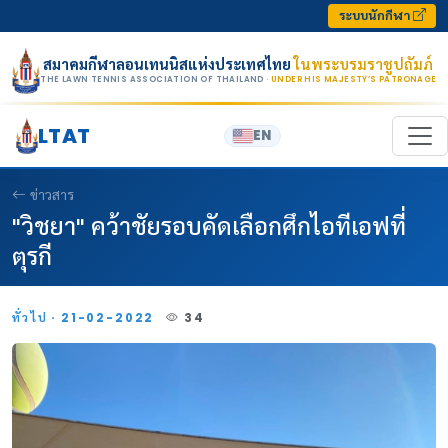
Skip to content
ระบบนักกีฬา
สมาคมกีฬาลอนเทนนิสแห่งประเทศไทย
ในพระบรมราชูปถัมภ์
THE LAWN TENNIS ASSOCIATION OF THAILAND
· UNDER HIS MAJESTY’S PATRONAGE
LTAT
EN
ข่าวสาร
"วิชยา" คว้าชัยรอบคัดเลือกศึกไอทีเอฟที่
ตุรกี
ทั่วไป · 21-02-2022
34