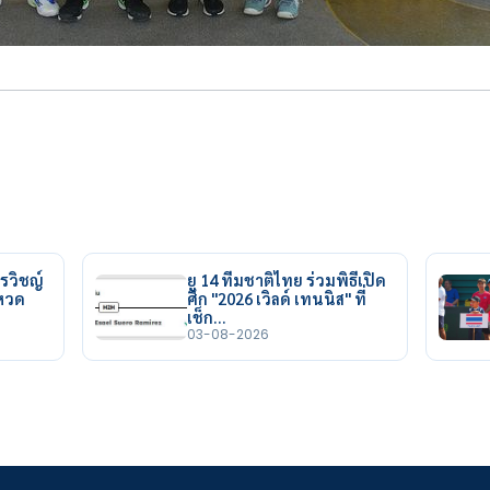
รวิชญ์
ยู 14 ทีมชาติไทย ร่วมพิธีเปิด
ยหวด
ศึก "2026 เวิลด์ เทนนิส" ที่
เช็ก…
03-08-2026