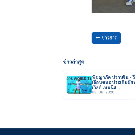
ข่าวสาร
ข่าวล่าสุด
พิชญาภัค ปราบจีน - วี
เฉือนชนะ ประเดิมชั
เวิลด์ เทนนิส…
03-08-2026