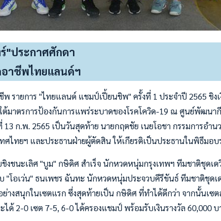
ทร์"ประกาศศักดา
อาชีพไทยแลนด์ฯ
พ รายการ "ไทยแลนด์ แชมป์เปี้ยนชิพ" ครั้งที่ 1 ประจำปี 2565 ชิงเ
ใต้มาตรการป้องกันการแพร่ระบาดของโรคโควิด-19 ณ ศูนย์พัฒนาก
ันที่ 13 ก.พ. 2565 เป็นวันสุดท้าย นายกฤตชัย เนยโอชา กรรมการอ
ศไทยฯ และประธานฝ่ายผู้ตัดสิน ให้เกียรติเป็นประธานในพิธีมอบร
ชิงชนะเลิศ "บูม" กษิดิศ สำเร็จ นักหวดหนุ่มกรุงเทพฯ ทีมชาติชุดเด
ับ "โอเว่น" ธนเพชร ฉันทะ นักหวดหนุ่มประจวบคีรีขันธ์ ทีมชาติชุด
ย่างสนุกในเซตแรก ซึ่งสุดท้ายเป็น กษิดิศ ที่ทำได้ดีกว่า จากนั้นเซต
ะได้ 2-0 เซต 7-5, 6-0 ได้ครองแชมป์ พร้อมรับเงินรางวัล 60,000 บ