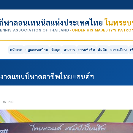
กีฬาลอนเทนนิสแห่งประเทศไทย
ในพระบร
TENNIS ASSOCIATION OF THAILAND
· UNDER HIS MAJESTY’S PATR
หน้าแรก
กฎและระเบียบ
ข้อมูล
ข่าวสาร
การแข่งขัน
อันดับ
ลงทะเบียน
เ
า ผงาดแชมป์หวดอาชีพไทยแลนด์ฯ
2
30