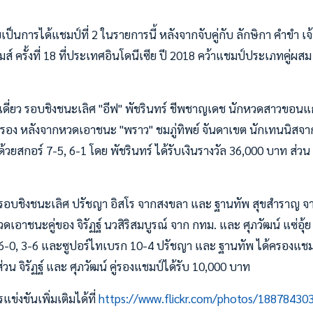
บเป็นการได้แชมป์ที่ 2 ในรายการนี้ หลังจากจับคู่กับ ลักษิกา คำขำ เ
ส์ ครั้งที่ 18 ที่ประเทศอินโดนีเซีย ปี 2018 คว้าแชมป์ประเภทคู่ผสม เมื
ี่ยว รอบชิงชนะเลิศ "อีฟ" พัชรินทร์ ชีพชาญเดช นักหวดสาวขอนแก
อง หลังจากหวดเอาชนะ "พราว" ชมภู่ทิพย์ จันดาเขต นักเทนนิสจาก
วยสกอร์ 7-5, 6-1 โดย พัชรินทร์ ได้รับเงินรางวัล 36,000 บาท ส่วน 
รอบชิงชนะเลิศ ปรัชญา อิสโร จากสงขลา และ ฐานทัพ สุขสำราญ จากล
อาชนะคู่ของ จิรัฏฐ์ นวสิริสมบูรณ์ จาก กทม. และ ศุภวัฒน์ แซ่อุ้ย จ
6-0, 3-6 และซูปอร์ไทเบรก 10-4 ปรัชญา และ ฐานทัพ ได้ครองแชมป
่วน จิรัฏฐ์ และ ศุภวัฒน์ คู่รองแชมป์ได้รับ 10,000 บาท
่งขันเพิ่มเติมได้ที่
https://www.flickr.com/photos/1887843