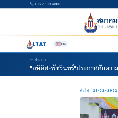
Skip to content
+66 2 503 4080
สมาคม
THE LAWN 
LTAT
EN
ข่าวสาร
"กษิดิศ-พัชรินทร์"ประกาศศักด
ทั่วไป · 21-02-202