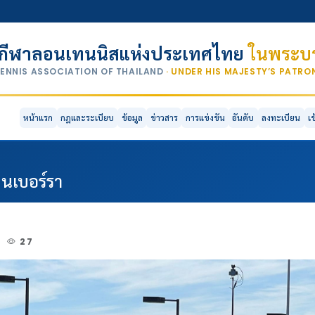
กีฬาลอนเทนนิสแห่งประเทศไทย
ในพระบร
TENNIS ASSOCIATION OF THAILAND
· UNDER HIS MAJESTY’S PATR
หน้าแรก
กฎและระเบียบ
ข้อมูล
ข่าวสาร
การแข่งขัน
อันดับ
ลงทะเบียน
เ
คนเบอร์รา
2
27