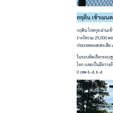
กฤติน เข้าเมนด
กฤติน โกยกุล ผ่านเข้
รางวัลรวม 25,000 ดอ
ประเทศออสเตรเลีย เมื
ในรอบคัดเลือกรอบสุด
โลก และเป็นมือวางอั
0 เซต 6-4, 6-4