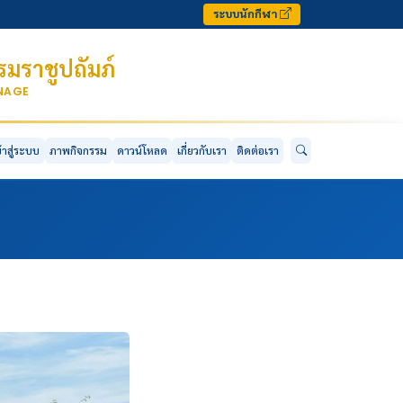
ระบบนักกีฬา
มราชูปถัมภ์
ONAGE
ข้าสู่ระบบ
ภาพกิจกรรม
ดาวน์โหลด
เกี่ยวกับเรา
ติดต่อเรา