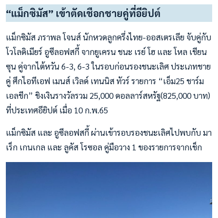
“แม็กซิมัส” เข้าตัดเชือกชายคู่ที่อียิปต์
แม็กซิมัส ภราพล โจนส์ นักหวดลูกครึ่งไทย-ออสเตรเลีย จับคู่กับ
โวโลดิเมียร์ อูซีลอฟสกี้ จากยูเครน ชนะ เรย์ โฮ และ โหล เชียน
ซุน คู่จากไต้หวัน 6-3, 6-3 ในรอบก่อนรองชนะเลิศ ประเภทชาย
คู่ ศึกไอทีเอฟ เมนส์ เวิลด์ เทนนิส ทัวร์ รายการ “เอ็ม25 ชาร์ม
เอลชีก” ชิงเงินรางวัลรวม 25,000 ดอลลาร์สหรัฐ(825,000 บาท)
ที่ประเทศอียิปต์ เมื่อ 10 ก.พ.65
แม็กซิมัส และ อูซีลอฟสกี้ ผ่านเข้ารอบรองชนะเลิศไปพบกับ มา
เร็ก เกนเกล และ ลูคัส โรซอล คู่มือวาง 1 ของรายการจากเช็ก