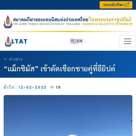
Skip to content
ระบบนักกีฬา
สมาคมกีฬาลอนเทนนิสแห่งประเทศไทย
ในพระบรมราชูปถัมภ์
THE LAWN TENNIS ASSOCIATION OF THAILAND
· UNDER HIS MAJESTY’S PATRONAGE
LTAT
EN
ข่าวสาร
“แม็กซิมัส” เข้าตัดเชือกชายคู่ที่อียิปต์
ทั่วไป · 12-02-2022
19