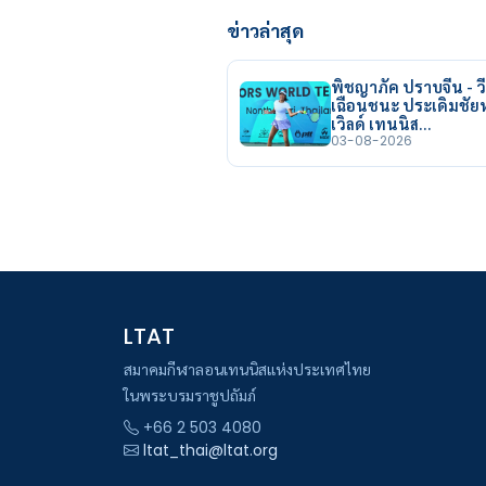
ข่าวล่าสุด
พิชญาภัค ปราบจีน - วี
เฉือนชนะ ประเดิมชั
เวิลด์ เทนนิส…
03-08-2026
LTAT
สมาคมกีฬาลอนเทนนิสแห่งประเทศไทย
ในพระบรมราชูปถัมภ์
+66 2 503 4080
ltat_thai@ltat.org