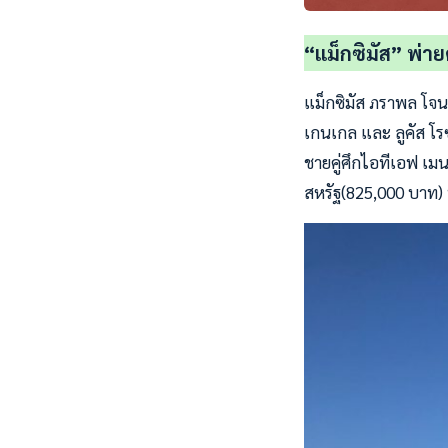
“แม็กซิมัส” พ่ายค
แม็กซิมัส ภราพล โจนส์
เกนเกล และ ลูคัส โร
ชายคู่ศึกไอทีเอฟ เมน
สหรัฐ(825,000 บาท) ท