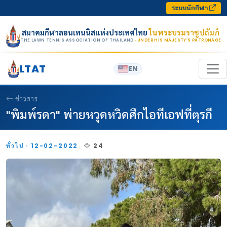
Skip to content
ระบบนักกีฬา
สมาคมกีฬาลอนเทนนิสแห่งประเทศไทย
ในพระบรมราชูปถัมภ์
THE LAWN TENNIS ASSOCIATION OF THAILAND
· UNDER HIS MAJESTY’S PATRONAGE
LTAT
EN
ข่าวสาร
"พิมพ์รดา" พ่ายหวุดหวิดศึกไอทีเอฟที่ตุรกี
ทั่วไป · 12-02-2022
24