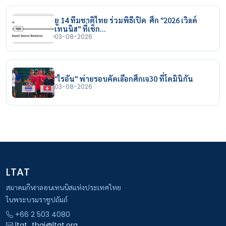
ยู 14 ทีมชาติไทย ร่วมพิธีเปิด ศึก "2026 เวิลด์
เทนนิส" ที่เช็ก…
03-08-2026
"ไรอัน" พ่ายรอบคัดเลือกศึกเจ30 ที่โดมินิกัน
03-08-2026
LTAT
สมาคมกีฬาลอนเทนนิสแห่งประเทศไทย
ในพระบรมราชูปถัมภ์
+66 2 503 4080
ltat_thai@ltat.org