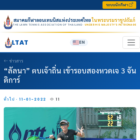
Skip to content
ระบบนักกีฬา
สมาคมกีฬาลอนเทนนิสแห่งประเทศไทย
ในพระบรมราชูปถัมภ์
THE LAWN TENNIS ASSOCIATION OF THAILAND
· UNDER HIS MAJESTY’S PATRONAGE
LTAT
EN
ข่าวสาร
“ลัลนา” ตบเจ้าถิ่น เข้ารอบสองหวดเจ 3 จัน
ดิการ์
ทั่วไป · 11-01-2022
11