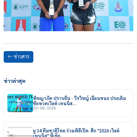
ข่าวสาร
ข่าวล่าสุด
พิชญาภัค ปราบจีน - วีรวิชญ์ เฉือนชนะ ประเดิม
ชัยหวดเวิลด์ เทนนิส…
03-08-2026
ยู 14 ทีมชาติไทย ร่วมพิธีเปิด ศึก "2026 เวิลด์
เทนนิส" ที่เช็ก…