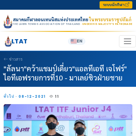
Skip to content
ระบบนักกีฬา
สมาคมกีฬาลอนเทนนิสแห่งประเทศไทย
ในพระบรมราชูปถัมภ์
THE LAWN TENNIS ASSOCIATION OF THAILAND
· UNDER HIS MAJESTY’S PATRONAGE
LTAT
EN
ข่าวสาร
"ลัลนา"คว้าแชมป์เดี่ยว"แอลทีเอที เจโฟร์"
ไอทีเอฟรายการที่10 - มาเลย์ซิวฝ่ายชาย
ทั่วไป · 08-12-2021
11