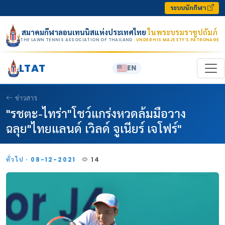
Skip to content
ระบบนักกีฬา
สมาคมกีฬาลอนเทนนิสแห่งประเทศไทย
ในพระบรมราชูปถัมภ์
THE LAWN TENNIS ASSOCIATION OF THAILAND
· UNDER HIS MAJESTY’S PATRONAGE
LTAT
EN
ข่าวสาร
"รชตะ-ไทร่า"โชว์แกร่งหวดล้มมือวาง
ฉลุย"ไทยแลนด์ เวิลด์ จูเนียร์ เจโฟร์"
ทั่วไป · 08-12-2021
14