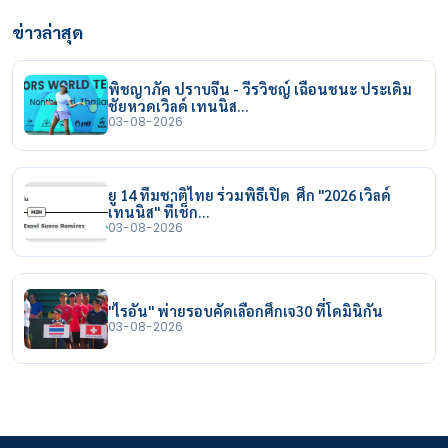
ข่าวล่าสุด
พิชญาภัค ปราบจีน - วีรวิชญ์ เฉือนชนะ ประเดิม
ชัยหวดเวิลด์ เทนนิส…
03-08-2026
ยู 14 ทีมชาติไทย ร่วมพิธีเปิด ศึก "2026 เวิลด์
เทนนิส" ที่เช็ก…
03-08-2026
"ไรอัน" พ่ายรอบคัดเลือกศึกเจ30 ที่โดมินิกัน
03-08-2026