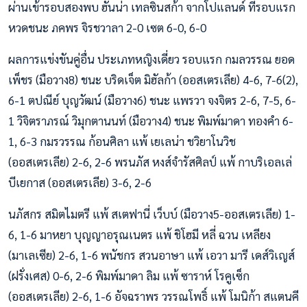
ผ่านเข้ารอบสองพบ ฮันน่า เทลซินสก้า จากโปแลนด์ ที่รอบแรก
หวดชนะ ภคพร จิรชวาลา 2-0 เซต 6-0, 6-0
ผลการแข่งขันคู่อื่น ประเภทหญิงเดี่ยว รอบแรก กมลวรรณ ยอด
เพ็ชร (มือวาง8) ชนะ บริดเจ็ต มิฮัลก้า (ออสเตรเลีย) 4-6, 7-6(2),
6-1 ตปณีย์ บุญวัฒน์ (มือวาง6) ชนะ แพรวา จงจิตร 2-6, 7-5, 6-
1 วิจิตราภรณ์ วิมุกตานนท์ (มือวาง4) ชนะ พิมพ์มาดา ทองคำ 6-
1, 6-3 กมรวรรณ ก้อนศิลา แพ้ เยเลน่า ชวิยาโนวิช
(ออสเตรเลีย) 2-6, 2-6 พรนภัส หงส์จำรัสศิลป์ แพ้ กาบริเอลเล่
บีเยกาส (ออสเตรเลีย) 3-6, 2-6
นภัสกร สมิตไมตรี แพ้ สเตฟานี่ เว็บบ์ (มือวาง5-ออสเตรเลีย) 1-
6, 1-6 มาหยา บุญญาอรุณเนตร แพ้ ชิโฮมี หลี่ ฉวน เหลียง
(มาเลเซีย) 2-6, 1-6 พนัชกร สวนอาษา แพ้ เอวา มารี เดส์วิเญส์
(ฝรั่งเศส) 0-6, 2-6 พิมพ์มาดา ลิม แพ้ ซาราห์ โรคูเซ็ก
(ออสเตรเลีย) 2-6, 1-6 อัจฉราพร วรรณโพธิ์ แพ้ โมนิก้า สแตนคี