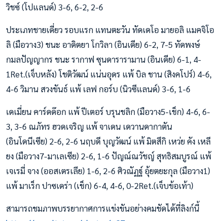
วิชซ์ (โปแลนด์) 3-6, 6-2, 2-6
ประเภทชายเดี่ยว รอบแรก แทนตะวัน ทัดเดโอ มายอลิ แมคจิโอ
ลิ (มือวาง3) ชนะ อาดิตยา โกวิลา (อินเดีย) 6-2, 7-5 ทัดพงษ์
กมลปัญญากร ชนะ รากาฟ ซุนดารารามาน (อินเดีย) 6-1, 4-
1Ret.(เจ็บหลัง) โชติวัฒน์ แน่นอุดร แพ้ บิล ชาน (สิงคโปร์) 4-6,
4-6 วิมาน สวงขันธ์ แพ้ เลฟ กอร์บ (นิวซีแลนด์) 3-6, 1-6
เดเมี่ยน คาร์ดด๊อก แพ้ ปีเตอร์ บรุนชลิก (มือวาง5-เช็ก) 4-6, 6-
3, 3-6 ณภัทร ฮวดเจริญ แพ้ จาเดน เดวานดากาตัน
(อินโดนีเซีย) 2-6, 2-6 นฤบดี บุญวัฒน์ แพ้ มิตสึกิ เหว่ย คัง เหลี
ยง (มือวาง7-มาเลเซีย) 2-6, 1-6 ปัญณ์ณวัชญ์ สุทธิสมบูรณ์ แพ้
เจเรมี่ จาง (ออสเตรเลีย) 1-6, 2-6 ศิวณัฏฐ์ อุ้ยตยะกุล (มือวาง1)
แพ้ มาเร็ก ปาซเดร่า (เช็ก) 6-4, 4-6, 0-2Ret.(เจ็บข้อเท้า)
สามารถชมภาพบรรยากาศการแข่งขันอย่างคมชัดได้ที่ลิงก์นี้