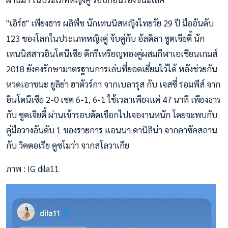
"เอิร์ธ" เพียงธาร ผลิพืช นักเทนนิสหญิงไทยวัย 29 ปี มืออันดับ
123 ของโลกในประเภทหญิงคู่ จับคู่กับ อัลดิลา ซูตเจียดี้ นัก
เทนนิสสาวอินโดนีเซีย ดีกรีเหรียญทองคู่ผสมกีฬาเอเชียนเกมส์
2018 ยังคงรักษามาตรฐานการเล่นที่ยอดเยี่ยมไว้ได้ หลังช่วยกัน
หวดเอาชนะ ยูลิย่า ฮาตัวร์กา จากเบลารุส กับ เจสซี่ รอมพีส์ จาก
อินโดนีเซีย 2-0 เซต 6-1, 6-1 ใช้เวลาเพียงแค่ 47 นาที เพียงธาร
กับ ซูตเจียดี้ ผ่านเข้ารอบตัดเชือกไปเจองานหนัก โดยจะพบกับ
คู่มือวางอันดับ 1 ของรายการ แอนนา ดานิลิน่า จากคาซัคสถาน
กับ วิคตอเรีย คูซโมว่า จากสโลวาเกีย
ภาพ : IG dila11