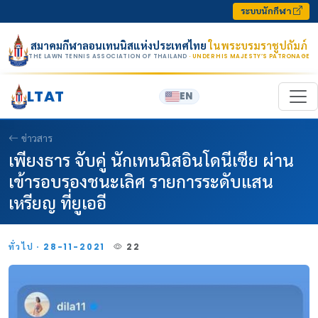
Skip to content
ระบบนักกีฬา
สมาคมกีฬาลอนเทนนิสแห่งประเทศไทย
ในพระบรมราชูปถัมภ์
THE LAWN TENNIS ASSOCIATION OF THAILAND
· UNDER HIS MAJESTY’S PATRONAGE
LTAT
EN
ข่าวสาร
เพียงธาร จับคู่ นักเทนนิสอินโดนีเซีย ผ่าน
เข้ารอบรองชนะเลิศ รายการระดับแสน
เหรียญ ที่ยูเออี
ทั่วไป · 28-11-2021
22