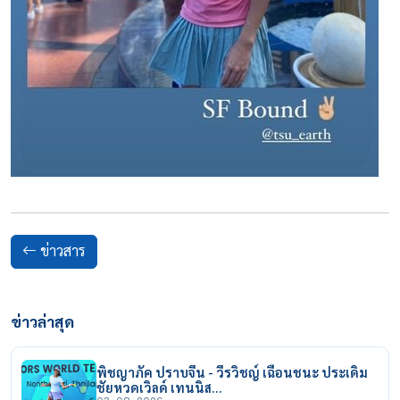
ข่าวสาร
ข่าวล่าสุด
พิชญาภัค ปราบจีน - วีรวิชญ์ เฉือนชนะ ประเดิม
ชัยหวดเวิลด์ เทนนิส…