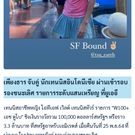
เพียงธาร จับคู่ นักเทนนิสอินโดนีเซีย ผ่านเข้ารอบ
รองชนะเลิศ รายการระดับแสนเหรียญ ที่ยูเออี
เทนนิสอาชีพหญิง ไอทีเอฟ เวิลด์ เทนนิสทัวร์ รายการ "W100+
เอช ดูไบ" ชิงเงินรางวัลรวม 100,000 ดอลลาร์สหรัฐฯ หรือราว
3.3 ล้านบาท ที่สหรัฐอาหรับเอมิเรตส์ เมื่อคืนวันที่ 25 พ.ย.64 ที่
ผ่านมา ในประเภทหญิงคู่ รอบก่อนรองชนะเลิศ