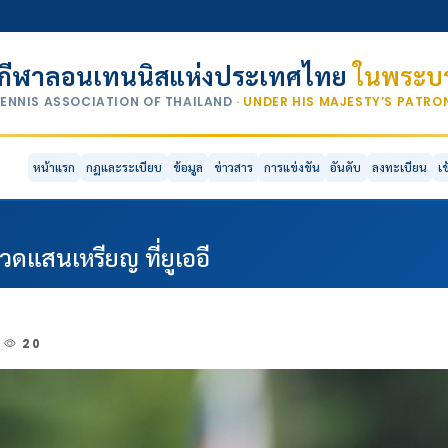
กีฬาลอนเทนนิสแห่งประเทศไทย
ในพระบร
TENNIS ASSOCIATION OF THAILAND
· UNDER HIS MAJESTY’S PATR
หน้าแรก
กฎและระเบียบ
ข้อมูล
ข่าวสาร
การแข่งขัน
อันดับ
ลงทะเบียน
เ
หวดแสนเหรียญ ที่ยูเออี
20