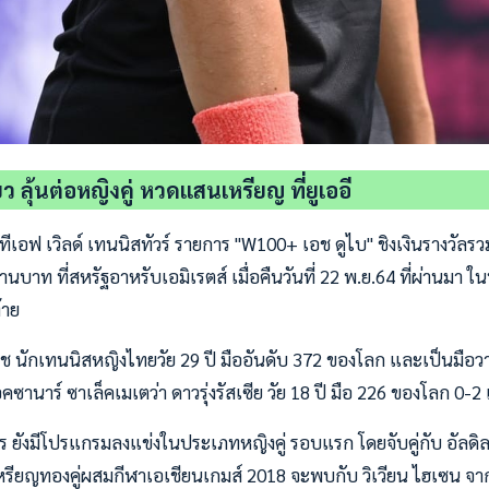
ว ลุ้นต่อหญิงคู่ หวดแสนเหรียญ ที่ยูเออี
ีเอฟ เวิลด์ เทนนิสทัวร์ รายการ "W100+ เอช ดูไบ" ชิงเงินรางวัลร
านบาท ที่สหรัฐอาหรับเอมิเรตส์ เมื่อคืนวันที่ 22 พ.ย.64 ที่ผ่านมา 
้าย
ิพืช นักเทนนิสหญิงไทยวัย 29 ปี มืออันดับ 372 ของโลก และเป็นมือ
คซานาร์ ซาเล็คเมเตว่า ดาวรุ่งรัสเซีย วัย 18 ปี มือ 226 ของโลก 0-2
ร ยังมีโปรแกรมลงแข่งในประเภทหญิงคู่ รอบแรก โดยจับคู่กับ อัลดิลา
เหรียญทองคู่ผสมกีฬาเอเชียนเกมส์ 2018 จะพบกับ วิเวียน ไฮเซน จาก