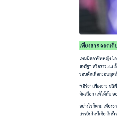
เพียงธาร จอดเดี่ย
เทนนิสอาชีพหญิง ไอท
สหรัฐฯ หรือราว 3.3 ล้
รอบคัดเลือกรอบสุดท
"เอิร์ธ" เพียงธาร ผล
คัดเลือก แพ้ให้กับ ออ
อย่างไรก็ตาม เพียงธา
สาวอินโดนีเซีย ดีกรี