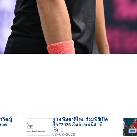
รวิชญ์
ยู 14 ทีมชาติไทย ร่วมพิธีเปิด
ยหวด
ศึก "2026 เวิลด์ เทนนิส" ที่
เช็ก…
03-08-2026