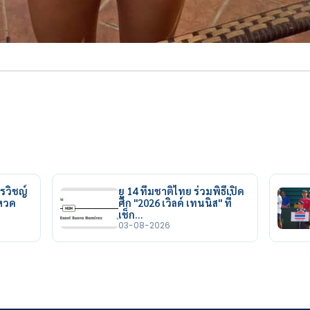
รวิชญ์
ยู 14 ทีมชาติไทย ร่วมพิธีเปิด
ยหวด
ศึก "2026 เวิลด์ เทนนิส" ที่
เช็ก…
03-08-2026