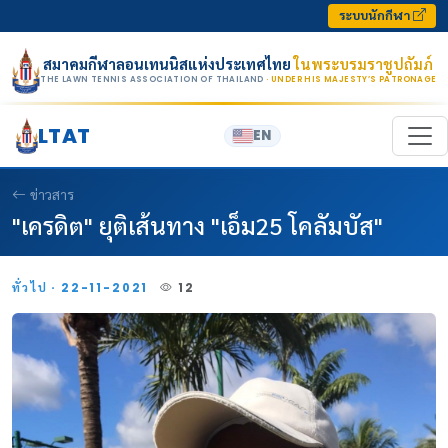
Skip to content
ระบบนักกีฬา
สมาคมกีฬาลอนเทนนิสแห่งประเทศไทย
ในพระบรมราชูปถัมภ์
THE LAWN TENNIS ASSOCIATION OF THAILAND
· UNDER HIS MAJESTY’S PATRONAGE
LTAT
EN
ข่าวสาร
"เครดิต" ยุติเส้นทาง "เอ็ม25 โคลัมบัส"
ทั่วไป · 22-11-2021
12