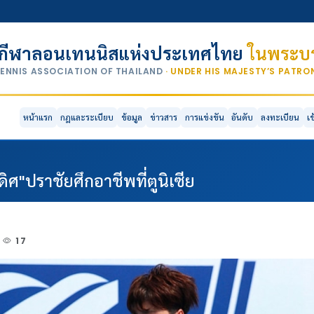
กีฬาลอนเทนนิสแห่งประเทศไทย
ในพระบร
TENNIS ASSOCIATION OF THAILAND
· UNDER HIS MAJESTY’S PATR
หน้าแรก
กฎและระเบียบ
ข้อมูล
ข่าวสาร
การแข่งขัน
อันดับ
ลงทะเบียน
เ
ดิศ"ปราชัยศึกอาชีพที่ตูนิเซีย
17