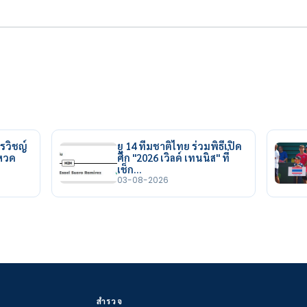
รวิชญ์
ยู 14 ทีมชาติไทย ร่วมพิธีเปิด
ยหวด
ศึก "2026 เวิลด์ เทนนิส" ที่
เช็ก…
03-08-2026
สำรวจ