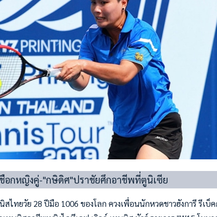
ชือกหญิงคู่-"กษิดิศ"ปราชัยศึกอาชีพที่ตูนิเซีย
ิสไทยวัย 28 ปีมือ 1006 ของโลก ควงเพื่อนนักหวดชาวฮังการี รีเบ็ค