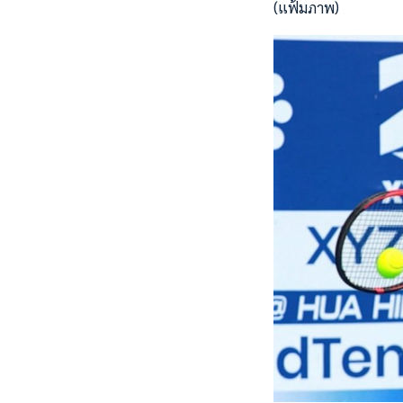
(แฟ้มภาพ)