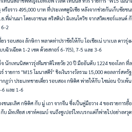
 ศึกเทนนิสอาชีพหญิงไอทีเอฟ เวิลด์ เทนนิส ทัวร์ รายการ "W15 โมนาสต
 หรือราว 495,000 บาท ที่ประเทศตูนิเซีย หลังจากช่วยกันเก็บชั
8 พ.ย.ที่ผ่านมา โดยเอาชนะ คริสติน่า มิเลนโควิช จากสวิตเซอร์แลนด์ กั
 6-2
ยว รอบสอง ลักษิกา พลาดท่าปราชัยให้กับ โอเชียเน่ บาเบล ดาวรุ่งฝรั
บฉิวเฉียด 1-2 เซต ด้วยสกอร์ 6-7(5), 7-5 และ 3-6
เร็จ นักเทนนิสดาวรุ่งทีมชาติไทยวัย 20 ปี มืออันดับ 1224 ของโลก ที
ัวร์ รายการ "M15 โมนาสตีร์" ชิงเงินรางวัลรวม 15,000 ดอลลาร์สหรั
ากฎว่า ประเภทชายเดี่ยว รอบสอง กษิดิศ พ่ายให้กับ ไซม่อน บิวเพ้น 
4-6 และ 1-6
ชนะเลิศ กษิดิศ กับ มู่ เถา จากจีน ซึ่งเป็นคู่มือวาง 4 ของรายการยื้อส
ับ มัทเทียส เซาท์คอมบ์ จนถึงซูเปอร์ไทเบรกแต่ก็พ่ายไปอย่างหวุด