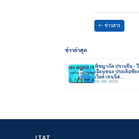
ข่าวสาร
ข่าวล่าสุด
พิชญาภัค ปราบจีน - วี
เฉือนชนะ ประเดิมชั
เวิลด์ เทนนิส…
03-08-2026
LTAT