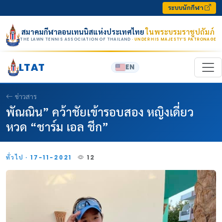
Skip to content
ระบบนักกีฬา
สมาคมกีฬาลอนเทนนิสแห่งประเทศไทย
ในพระบรมราชูปถัมภ์
THE LAWN TENNIS ASSOCIATION OF THAILAND
· UNDER HIS MAJESTY’S PATRONAGE
LTAT
EN
ข่าวสาร
พัณณิน” คว้าชัยเข้ารอบสอง หญิงเดี่ยว
หวด “ชาร์ม เอล ชีก”
ทั่วไป · 17-11-2021
12