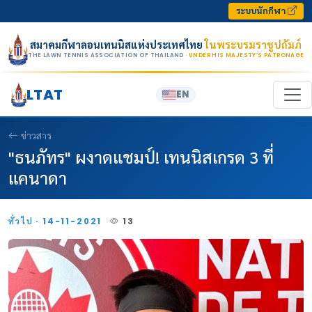
Skip to content
ระบบนักกีฬา
สมาคมกีฬาลอนเทนนิสแห่งประเทศไทย
ในพระบรมราชูปถัมภ์
THE LAWN TENNIS ASSOCIATION OF THAILAND
· UNDER HIS MAJESTY’S PATRONAGE
LTAT
EN
ข่าวสาร
"ธนภัทร" ผงาดแชมป์! เทนนิสเกรด 3 ที่
แคนาดา
ทั่วไป · 14-11-2021
13