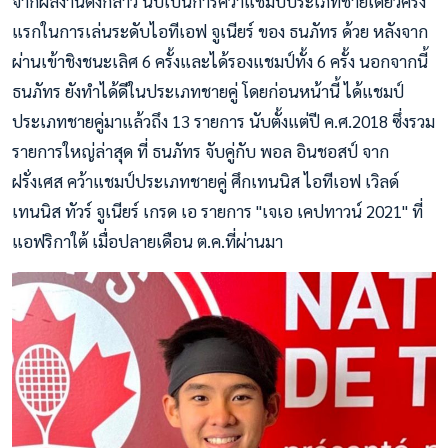
จากผลงานดังกล่าว นับเป็นการคว้าแชมป์ประเภทชายเดี่ยวครั้ง
แรกในการเล่นระดับไอทีเอฟ จูเนียร์ ของ ธนภัทร ด้วย หลังจาก
ผ่านเข้าชิงชนะเลิศ 6 ครั้งและได้รองแชมป์ทั้ง 6 ครั้ง นอกจากนี้
ธนภัทร ยังทำได้ดีในประเภทชายคู่ โดยก่อนหน้านี้ ได้แชมป์
ประเภทชายคู่มาแล้วถึง 13 รายการ นับตั้งแต่ปี ค.ศ.2018 ซึ่งรวม
รายการใหญ่ล่าสุด ที่ ธนภัทร จับคู่กับ พอล อินชอสป์ จาก
ฝรั่งเศส คว้าแชมป์ประเภทชายคู่ ศึกเทนนิส ไอทีเอฟ เวิลด์
เทนนิส ทัวร์ จูเนียร์ เกรด เอ รายการ "เจเอ เคปทาวน์ 2021" ที่
แอฟริกาใต้ เมื่อปลายเดือน ต.ค.ที่ผ่านมา