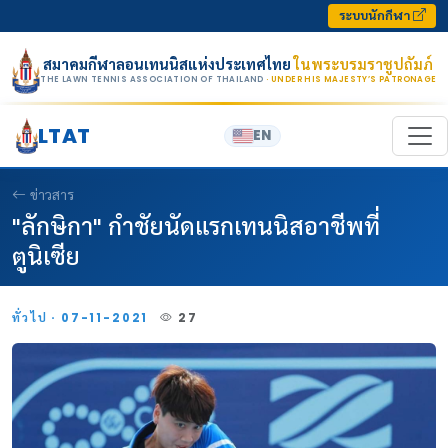
Skip to content
ระบบนักกีฬา
สมาคมกีฬาลอนเทนนิสแห่งประเทศไทย
ในพระบรมราชูปถัมภ์
THE LAWN TENNIS ASSOCIATION OF THAILAND
· UNDER HIS MAJESTY’S PATRONAGE
LTAT
EN
ข่าวสาร
"ลักษิกา" กำชัยนัดแรกเทนนิสอาชีพที่
ตูนิเซีย
ทั่วไป · 07-11-2021
27