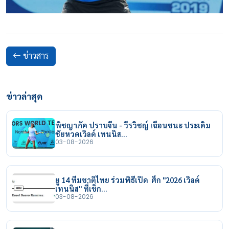
ข่าวสาร
ข่าวล่าสุด
พิชญาภัค ปราบจีน - วีรวิชญ์ เฉือนชนะ ประเดิม
ชัยหวดเวิลด์ เทนนิส…
03-08-2026
ยู 14 ทีมชาติไทย ร่วมพิธีเปิด ศึก "2026 เวิลด์
เทนนิส" ที่เช็ก…
03-08-2026