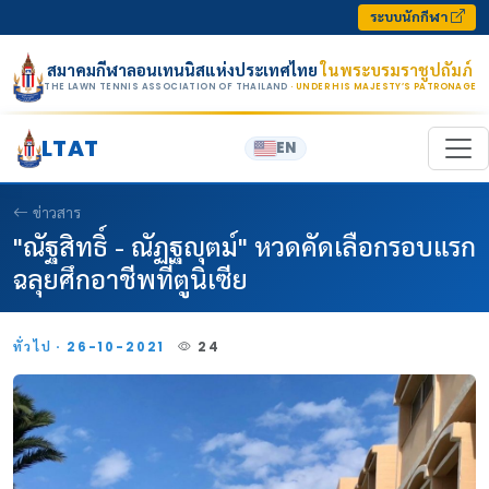
Skip to content
ระบบนักกีฬา
สมาคมกีฬาลอนเทนนิสแห่งประเทศไทย
ในพระบรมราชูปถัมภ์
THE LAWN TENNIS ASSOCIATION OF THAILAND
· UNDER HIS MAJESTY’S PATRONAGE
LTAT
EN
ข่าวสาร
"ณัฐสิทธิ์ - ณัฏฐญุตม์" หวดคัดเลือกรอบแรก
ฉลุยศึกอาชีพที่ตูนิเซีย
ทั่วไป · 26-10-2021
24