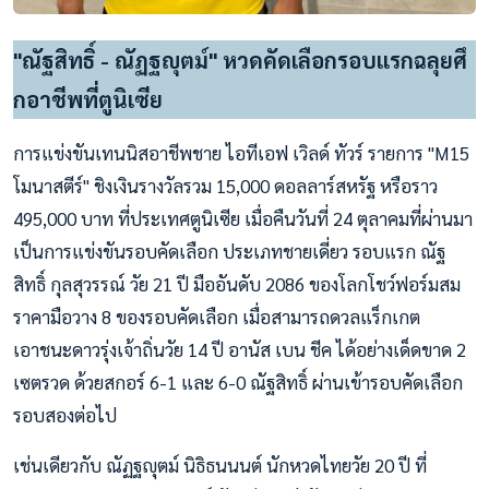
"ณัฐสิทธิ์ - ณัฏฐญุตม์" หวดคัดเลือกรอบแรกฉลุยศึ
กอาชีพที่ตูนิเซีย
การแข่งขันเทนนิสอาชีพชาย ไอทีเอฟ เวิลด์ ทัวร์ รายการ "M15
โมนาสตีร์" ชิงเงินรางวัลรวม 15,000 ดอลลาร์สหรัฐ หรือราว
495,000 บาท ที่ประเทศตูนิเซีย เมื่อคืนวันที่ 24 ตุลาคมที่ผ่านมา
เป็นการแข่งขันรอบคัดเลือก ประเภทชายเดี่ยว รอบแรก ณัฐ
สิทธิ์ กุลสุวรรณ์ วัย 21 ปี มืออันดับ 2086 ของโลกโชว์ฟอร์มสม
ราคามือวาง 8 ของรอบคัดเลือก เมื่อสามารถดวลแร็กเกต
เอาชนะดาวรุ่งเจ้าถิ่นวัย 14 ปี อานัส เบน ชีค ได้อย่างเด็ดขาด 2
เซตรวด ด้วยสกอร์ 6-1 และ 6-0 ณัฐสิทธิ์ ผ่านเข้ารอบคัดเลือก
รอบสองต่อไป
เช่นเดียวกับ ณัฏฐญุตม์ นิธิธนนนต์ นักหวดไทยวัย 20 ปี ที่