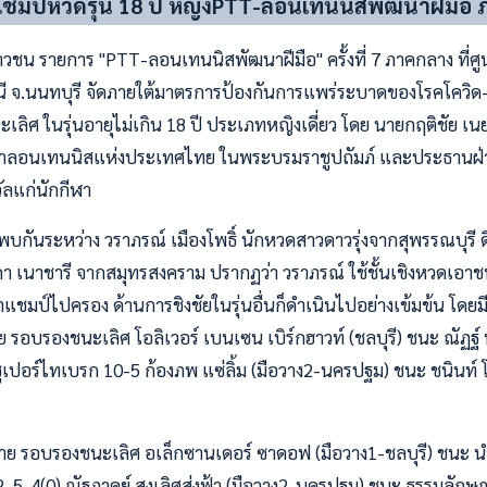
ชมป์หวดรุ่น 18 ปี หญิงPTT-ลอนเทนนิสพัฒนาฝีมือ
วชน รายการ "PTT-ลอนเทนนิสพัฒนาฝีมือ" ครั้งที่ 7 ภาคกลาง ที่ศ
นี จ.นนทบุรี จัดภายใต้มาตรการป้องกันการแพร่ระบาดของโรคโควิด-19
ะเลิศ ในรุ่นอายุไม่เกิน 18 ปี ประเภทหญิงเดี่ยว โดย นายกฤติชัย 
อนเทนนิสแห่งประเทศไทย ในพระบรมราชูปถัมภ์ และประธานฝ่ายผู้
ลแก่นักกีฬา
รพบกันระหว่าง วราภรณ์ เมืองโพธิ์ นักหวดสาวดาวรุ่งจากสุพรรณบุรี ด
า เนาชารี จากสมุทรสงคราม ปรากฏว่า วราภรณ์ ใช้ชั้นเชิงหวดเอาช
าแชมป์ไปครอง ด้านการชิงชัยในรุ่นอื่นก็ดำเนินไปอย่างเข้มข้น โดยมี
ชาย รอบรองชนะเลิศ โอลิเวอร์ เบนเซน เบิร์กฮาวท์ (ชลบุรี) ชนะ ณัฏฐ์
ูเปอร์ไทเบรก 10-5 ก้องภพ แซ่ลิ้ม (มือวาง2-นครปฐม) ชนะ ชนินท์ โก
ี ชาย รอบรองชนะเลิศ อเล็กซานเดอร์ ซาดอฟ (มือวาง1-ชลบุรี) ชนะ น
 5-4(0) ณัฐภาคย์ สูงเลิศส่งฟ้า (มือวาง2-นครปฐม) ชนะ ธรรมลักษณ์