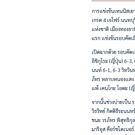
การแข่งขันเทนนิสเยา
เกรด 4 เจโฟร์ นนทบุ
แห่งชาติ เมืองทองธา
แรก แข่งขันรอบคัดเล
เปิดฉากด้วย รอบคัดเ
อิชิกุโระ (ญี่ปุ่น) 
นนท์ 6-1, 6-3 วิทวินท
ภัทร หลาบหนองแสง 6-2
แพ้ เคนโกะ โอตะ (ญี่ป
จากนั้นช่วงบ่ายเป็น 
วิธวิทย์ กิตติธีระนนท
ชนะ วรภัทร พิสุทธิกุล
มาริอุส คือร์ชไตเนอร์