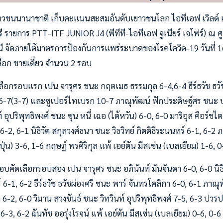
วชนนานาชาติ เก็บคะแนนสะสมอันดับเยาวชนโลก ไอทีเอฟ เวิลด์ เทนน
รี รายการ PTT-ITF JUNIOR J4 (พีทีที-ไอทีเอฟ จูเนียร์ เจโฟร์) ณ 
นี จัดภายใต้มาตรการป้องกันการแพร่ระบาดของโรคโควิด-19 วันที่ 1
ือก ชายเดี่ยว จำนวน 2 รอบ
ลือกรอบแรก เปน จารุศร ชนะ กฤตเมธ ธรรมกุล 6-4,6-4 ธีร์ธวัช ธวั
6-3, 6-7(3-7) และซูเปอร์ไทเบรก 10-7 ภาณุพัฒน์ ฟักประดิษฐ์ศร ชนะ
์ อุปริพุทธิพงศ์ ชนะ ซุน หนี่ เฉอ (ไต้หวัน) 6-0, 6-0 มาริอุส คือร์ชไ
, 6-1 นิธิวัต สกุลวงศ์ธนา ชนะ วิธวิทย์ กิตติธีระนนทร์ 6-1, 6-2
ุ่น) 3-6, 1-6 กฤษฏ์ พรศิริกุล แพ้ เอย์ตัน มีสเซ่น (เบลเยียม) 1-6, 0
รอบคัดเลือกรอบสอง เปน จารุศร ชนะ อภินันท์ มันจันดา 6-0, 6-0 นิธ
ร์ 6-1, 6-2 ธีร์ธวัช ธวัชผ่องศรี ชนะ พาร์ จันทรโคลิกา 6-0, 6-1 ภาณ
 6-2, 6-0 วิมาน สวงขันธ์ ชนะ วิทวินท์ อุปริพุทธิพงศ์ 7-5, 6-3 ปวรป
 6-3, 6-2 ฉันทัช ออรุ่งโรจน์ แพ้ เอย์ตัน มีสเซ่น (เบลเยียม) 0-6, 0