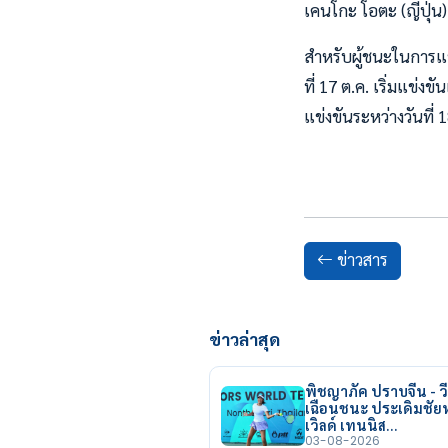
เคนโกะ โอตะ (ญี่ปุ่น)
สำหรับผู้ชนะในการแข
ที่ 17 ต.ค. เริ่มแข่ง
แข่งขันระหว่างวันที
ข่าวสาร
ข่าวล่าสุด
พิชญาภัค ปราบจีน - วี
เฉือนชนะ ประเดิมชั
เวิลด์ เทนนิส…
03-08-2026