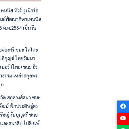
ิส ทัวร์ จูเนียร์ส
ศูนย์พัฒนากีฬาเทนนิส
6 ต.ค.2564 เป็นวัน
ชผ่องศรี ชนะ ไคโตะ
 ปภิกุญช์ ไทยวัฒนา
ตเนอร์ (ไทย) ชนะ ธีร
 ภาธรรม เหล่าสกุลพร
-6
ิวัต สกุลวงศ์ธนา ชนะ
ุพัฒน์ ฟักประดิษฐ์ศร
รัชญ์ งั่นบุญศรี ชนะ
-6 และธนาธิป โปติ แพ้