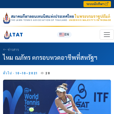
Skip to content
ระบบนักกีฬา
สมาคมกีฬาลอนเทนนิสแห่งประเทศไทย
ในพระบรมราชูปถัมภ์
THE LAWN TENNIS ASSOCIATION OF THAILAND
· UNDER HIS MAJESTY’S PATRONAGE
LTAT
EN
ข่าวสาร
ไหม ณภัทร ตกรอบหวดอาชีพที่สหรัฐฯ
ทั่วไป · 10-10-2021
28