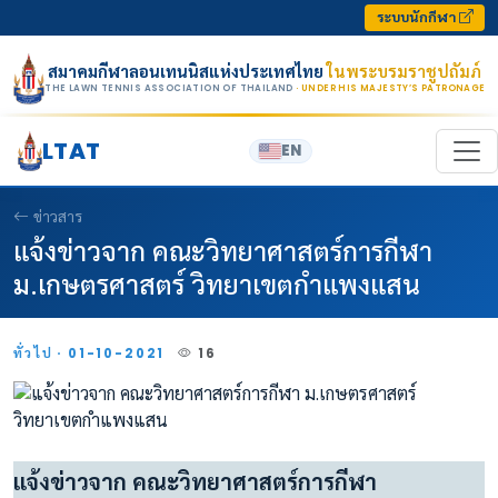
Skip to content
ระบบนักกีฬา
สมาคมกีฬาลอนเทนนิสแห่งประเทศไทย
ในพระบรมราชูปถัมภ์
THE LAWN TENNIS ASSOCIATION OF THAILAND
· UNDER HIS MAJESTY’S PATRONAGE
LTAT
EN
ข่าวสาร
แจ้งข่าวจาก คณะวิทยาศาสตร์การกีฬา
ม.เกษตรศาสตร์ วิทยาเขตกำแพงแสน
ทั่วไป · 01-10-2021
16
แจ้งข่าวจาก คณะวิทยาศาสตร์การกีฬา