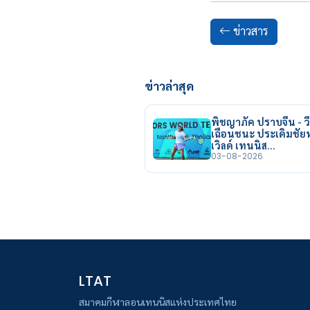
ข่าวสาร
ข่าวล่าสุด
พิชญาภัค ปราบจีน - วี
เฉือนชนะ ประเดิมชั
เวิลด์ เทนนิส…
03-08-2026
LTAT
สมาคมกีฬาลอนเทนนิสแห่งประเทศไทย