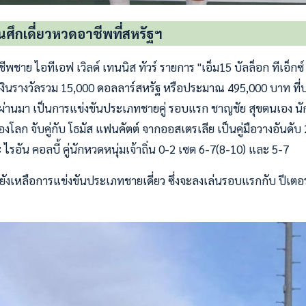
นศึกเดี่ยวหวดอาชีพที่สหรัฐฯ
พชาย ไอทีเอฟ เวิลด์ เทนนิส ทัวร์ รายการ "เอ็ม15 บัลล็อก ทีเอ็กซ์ 
เงินรางวัลรวม 15,000 ดอลลาร์สหรัฐ หรือประมาณ 495,000 บาท ที
ย.ที่ผ่านมา เป็นการแข่งขันประเภทชายคู่ รอบแรก ชาญชัย สุขตนเอง น
 ของโลก จับคู่กับ โธมัส แฟนคัตต์ จากออสเตรเลีย เป็นคู่มือวางอันดั
ไรอัน คอลบี้ คู่นักหวดหนุ่มเจ้าถิ่น 0-2 เซต 6-7(8-10) และ 5-7
ยังเหลือการแข่งขันประเภทชายเดี่ยว ซึ่งจะลงเล่นรอบแรกกับ ปีเตอ