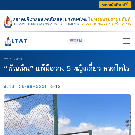
Skip to content
ระบบนักกีฬา
สมาคมกีฬาลอนเทนนิสแห่งประเทศไทย
ในพระบรมราชูปถัมภ์
THE LAWN TENNIS ASSOCIATION OF THAILAND
· UNDER HIS MAJESTY’S PATRONAGE
LTAT
EN
ข่าวสาร
“พัณณิน” แพ้มือวาง 5 หญิงเดี่ยว หวดไคโร
ทั่วไป · 23-09-2021
10