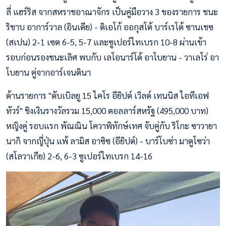
ลี่ แฮร์ริส จากสหราชอาณาจักร เป็นคู่มือวาง 3 ของรายการ ชนะ
ริชาบ อาการ์วาล (อินเดีย) - ดิเอโก้ ออกุสโต้ บาร์เรโต้ ซานเชซ
(สเปน) 2-1 เซต 6-5, 5-7 และซูเปอร์ไทเบรก 10-8 ผ่านเข้า
รอบก่อนรองชนะเลิศ พบกับ เลโอนาร์โด้ อาโบยาน - วาเลโร่ อา
โบยาน คู่จากอาร์เจนตินา
ด้านรายการ "ดับเบิลยู 15 ไคโร อียิปต์ เวิลด์ เทนนิส ไอทีเอฟ
ทัวร์" ชิงเงินรางวัลรวม 15,000 ดอลลาร์สหรัฐ (495,000 บาท)
หญิงคู่ รอบแรก พัณณิน โควาพิทักษ์เทศ จับคู่กับ ริโกะ ซาวายา
นากิ จากญี่ปุ่น แพ้ ลามิส อาซิซ (อียิปต์) - บาร์โบซ่า มาตูโซว่า
(สโลวาเกีย) 2-6, 6-3 ซูเปอร์ไทเบรก 14-16