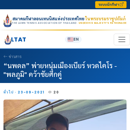
Skip to content
ระบบนักกีฬา
สมาคมกีฬาลอนเทนนิสแห่งประเทศไทย
ในพระบรมราชูปถัมภ์
THE LAWN TENNIS ASSOCIATION OF THAILAND
· UNDER HIS MAJESTY’S PATRONAGE
LTAT
EN
ข่าวสาร
“นพดล” พ่ายหนุ่มเมืองเบียร์ หวดไคโร -
"พลภูมิ" คว้าชัยศึกคู่
ทั่วไป · 23-09-2021
20