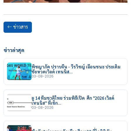
ข่าวสาร
ข่าวล่าสุด
พิชญาภัค ปราบจีน - วีรวิชญ์ เฉือนชนะ ประเดิม
ชัยหวดเวิลด์ เทนนิส…
03-08-2026
ยู 14 ทีมชาติไทย ร่วมพิธีเปิด ศึก "2026 เวิลด์
เทนนิส" ที่เช็ก…
03-08-2026