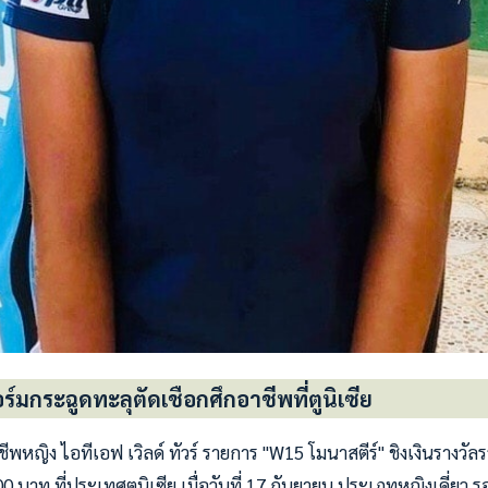
ร์มกระฉูดทะลุตัดเชือกศึกอาชีพที่ตูนิเซีย
พหญิง ไอทีเอฟ เวิลด์ ทัวร์ รายการ "W15 โมนาสตีร์" ชิงเงินรางวั
0 บาท ที่ประเทศตูนิเซีย เมื่อวันที่ 17 กันยายน ประเภทหญิงเดี่ยว