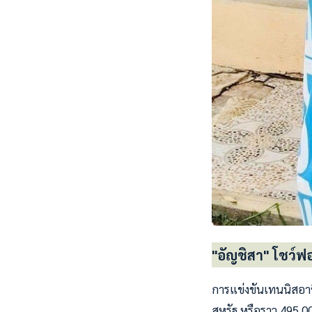
"อัญชิสา" โชว์ฟอ
การแข่งขันเทนนิสอาชี
สหรัฐ หรือราว 495,00