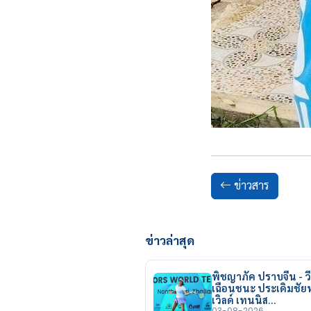
ข่าวสาร
ข่าวล่าสุด
พิชญาภัค ปราบจีน - วี
เฉือนชนะ ประเดิมชั
เวิลด์ เทนนิส…