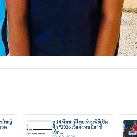
รวิชญ์
ยู 14 ทีมชาติไทย ร่วมพิธีเปิด
ยหวด
ศึก "2026 เวิลด์ เทนนิส" ที่
เช็ก…