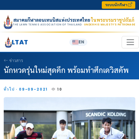
Skip to content
ระบบนักกีฬา
สมาคมกีฬาลอนเทนนิสแห่งประเทศไทย
ในพระบรมราชูปถัมภ์
THE LAWN TENNIS ASSOCIATION OF THAILAND
· UNDER HIS MAJESTY’S PATRONAGE
LTAT
EN
ข่าวสาร
นักหวดรุ่นใหม่สุดคึก พร้อมทำศึกเดวิสคัพ
ทั่วไป · 09-09-2021
10