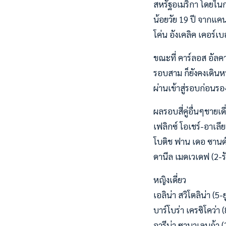
สหรัฐอเมริกา โดยในกา
น้อยวัย 19 ปี จากแคน
โค่น อังเคลิค เคอร์เ
ขณะที่ คาร์ลอส อัลค
รอบสาม ก็ยังคงเดินหน
ผ่านเข้าสู่รอบก่อนรอ
ผลรอบสี่คู่อื่นๆชายเดี
เฟลิกซ์ โอเชร์-อาเล
โบติช ฟาน เดอ ซานด์ช
ดานีล เมดเวเดฟ (2-ร
หญิงเดี่ยว
เอลิน่า สวิโตลิน่า (5
บาร์โบร่า เครซิโคว่า (
อารีน่า ซาบาเลนก้า (