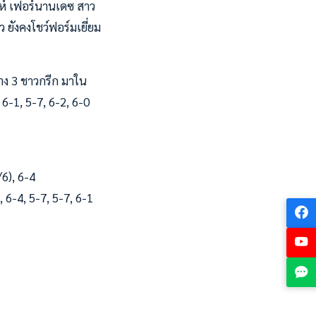
าห์ เฟอร์นานเดซ สาว
 ยังคงโชว์ฟอร์มเยี่ยม
าง 3 ชาวกรีก มาใน
6-1, 5-7, 6-2, 6-0
6), 6-4
 6-4, 5-7, 5-7, 6-1