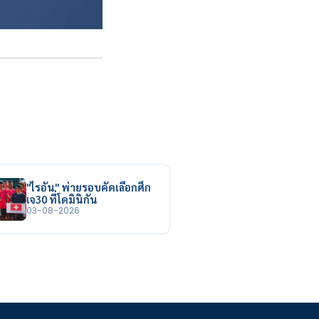
"ไรอัน" พ่ายรอบคัดเลือกศึก
เจ30 ที่โดมินิกัน
03-08-2026