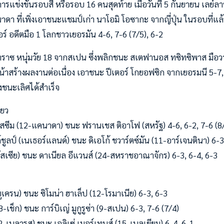
รแข่งขันรอบสี่ หรือรอบ 16 คนสุดท้าย เมื่อวันที่ 5 กันยายน เลย์ล
าดา ที่เพิ่งเอาชนะแชมป์เก่า นาโอมิ โอซากะ จากญี่ปุ่น ในรอบที่แล้ว
บอร์ อดีตมือ 1 โลกชาวเยอรมัน 4-6, 7-6 (7/5), 6-2
าราซ หนุ่มวัย 18 จากสเปน ซึ่งพลิกชนะ สเตฟานอส ทซิทซิพาส มือว
้าสร้างผลงานต่อเนื่อง เอาชนะ ปีเตอร์ โกยอฟซิก จากเยอรมนี 5-7, 
งชนะเลิศได้สำเร็จ
่ยว
ียสซีม (12-แคนาดา) ชนะ ฟรานเชส ติอาโฟ (สหรัฐ) 4-6, 6-2, 7-6 (8/
ูลป์ (เนเธอร์แลนด์) ชนะ ดิเอโก้ ชวาร์ตซ์มัน (11-อาร์เจนตินา) 6-3,
ัสเซีย) ชนะ ดาเนียล อีแวนส์ (24-สหราชอาณาจักร) 6-3, 6-4, 6-3
-ยูเครน) ชนะ ซิโมน่า ฮาเล็ป (12-โรมาเนีย) 6-3, 6-3
8-เช็ก) ชนะ การ์บิเญ่ มูกูรูซ่า (9-สเปน) 6-3, 7-6 (7/4)
2-เบลารุส) ชนะ เอลิเซ่ เมอร์เทนส์ (15-เบลเยียม) 6-4, 6-1