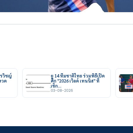
รวิชญ์
ยู 14 ทีมชาติไทย ร่วมพิธีเปิด
ยหวด
ศึก "2026 เวิลด์ เทนนิส" ที่
เช็ก…
03-08-2026