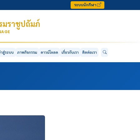
ระบบนักกีฬา
มราชูปถัมภ์
ONAGE
ข้าสู่ระบบ
ภาพกิจกรรม
ดาวน์โหลด
เกี่ยวกับเรา
ติดต่อเรา