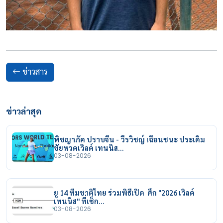
ข่าวสาร
ข่าวล่าสุด
พิชญาภัค ปราบจีน - วีรวิชญ์ เฉือนชนะ ประเดิม
ชัยหวดเวิลด์ เทนนิส…
03-08-2026
ยู 14 ทีมชาติไทย ร่วมพิธีเปิด ศึก "2026 เวิลด์
เทนนิส" ที่เช็ก…
03-08-2026