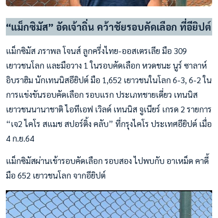
“แม็กซิมัส” อัดเจ้าถิ่น คว้าชัยรอบคัดเลือก ที่อียิปต์
แม็กซิมัส ภราพล โจนส์ ลูกครึ่งไทย-ออสเตรเลีย มือ 309
เยาวชนโลก และมือวาง 1 ในรอบคัดเลือก หวดชนะ นูร์ ซาลาห์
อิบราฮิม นักเทนนิสอียิปต์ มือ 1,652 เยาวชนในโลก 6-3, 6-2 ใน
การแข่งขันรอบคัดเลือก รอบแรก ประเภทชายเดี่ยว เทนนิส
เยาวชนนานาชาติ ไอทีเอฟ เวิลด์ เทนนิส จูเนียร์ เกรด 2 รายการ
“เจ2 ไคโร สแมช สปอร์ติ้ง คลับ” ที่กรุงไคโร ประเทศอียิปต์ เมื่อ
4 ก.ย.64
แม็กซิมัสผ่านเข้ารอบคัดเลือก รอบสอง ไปพบกับ อาเหม็ด คาดี้
มือ 652 เยาวชนโลก จากอียิปต์