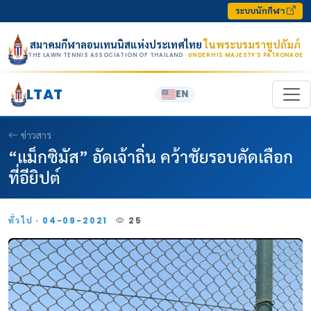
Skip to content
ระบบนักกีฬา
สมาคมกีฬาลอนเทนนิสแห่งประเทศไทย
ในพระบรมราชูปถัมภ์
THE LAWN TENNIS ASSOCIATION OF THAILAND
· UNDER HIS MAJESTY’S PATRONAGE
LTAT
EN
ข่าวสาร
“แม็กซิมัส” อัดเจ้าถิ่น คว้าชัยรอบคัดเลือก
ที่อียิปต์
ทั่วไป · 04-09-2021
25