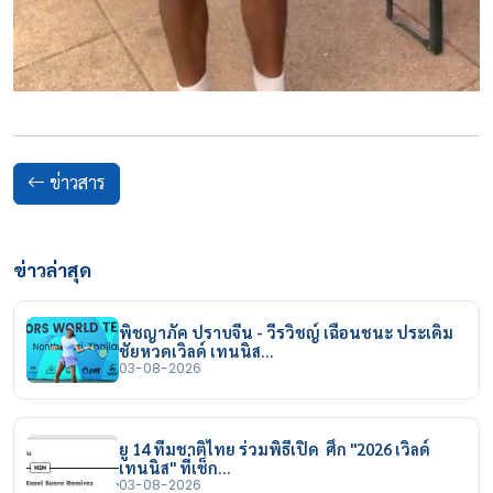
ข่าวสาร
ข่าวล่าสุด
พิชญาภัค ปราบจีน - วีรวิชญ์ เฉือนชนะ ประเดิม
ชัยหวดเวิลด์ เทนนิส…
03-08-2026
ยู 14 ทีมชาติไทย ร่วมพิธีเปิด ศึก "2026 เวิลด์
เทนนิส" ที่เช็ก…
03-08-2026