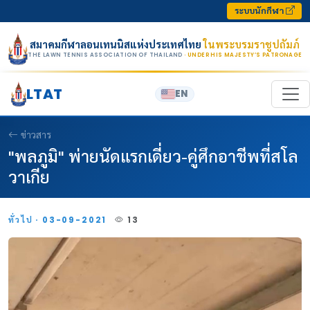
Skip to content
ระบบนักกีฬา
สมาคมกีฬาลอนเทนนิสแห่งประเทศไทย
ในพระบรมราชูปถัมภ์
THE LAWN TENNIS ASSOCIATION OF THAILAND
· UNDER HIS MAJESTY’S PATRONAGE
LTAT
EN
ข่าวสาร
"พลภูมิ" พ่ายนัดแรกเดี่ยว-คู่ศึกอาชีพที่สโล
วาเกีย
ทั่วไป · 03-09-2021
13