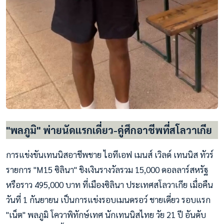
"พลภูมิ" พ่ายนัดแรกเดี่ยว-คู่ศึกอาชีพที่สโลวาเกีย
การแข่งขันเทนนิสอาชีพชาย ไอทีเอฟ เมนส์ เวิลด์ เทนนิส ทัวร์
รายการ "M15 ซิลินา" ชิงเงินรางวัลรวม 15,000 ดอลลาร์สหรัฐ
หรือราว 495,000 บาท ที่เมืองซิลินา ประเทศสโลวาเกีย เมื่อคืน
วันที่ 1 กันยายน เป็นการแข่งรอบเมนดรอว์ ชายเดี่ยว รอบแรก
"เน็ต" พลภูมิ โควาพิทักษ์เทศ นักเทนนิสไทย วัย 21 ปี อันดับ