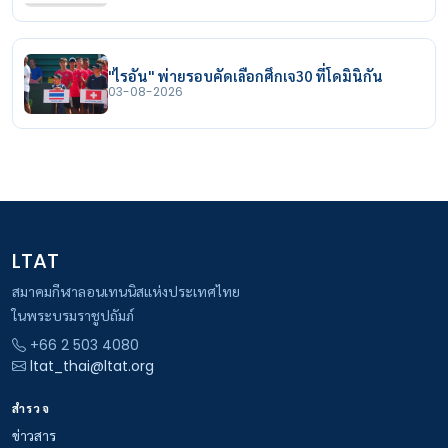
"ไรอัน" พ่ายรอบคัดเลือกศึกเจ30 ที่โดมินิกัน
03-08-2026
LTAT
สมาคมกีฬาลอนเทนนิสแห่งประเทศไทย
ในพระบรมราชูปถัมภ์
+66 2 503 4080
ltat_thai@ltat.org
สำรวจ
ข่าวสาร