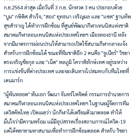
ก.ย.2564 ล่าสุด เมื่อวันที่ 3 ก.ย. นักหวด 3 คน ประกอบด้วย
"บูม" กษิดิศ สำเร็จ, "สอง" ยุทธนา เจริญผล และ "แซค" ฐานทัพ
สุขสำราญ ได้ทำการฝึกซ้อม ที่ศูนย์พัฒนากีฬาเทนนิสแห่งชาติ
สมาคมกีฬาลอนเทนนิสแห่งประเทศไทยฯ เมืองทองธานี หลัง
จากมีมาตรการผ่อนปรนให้สามารถเปิดใช้สนามกีฬากลางแจ้ง
สำหรับการฝึกซ้อมได้ ขณะที่ทีมชาติอีก 2 คนคือ "จูเนียร์" วิชยา
ตรงเจริญชัยกุล และ "เน็ต" พลภูมิ โควาพิทักษ์เทศ อยู่ระหว่าง
การแข่งขันที่ต่างประเทศ และจะเดินทางไปสมทบกับทีมไทยที่
เดนมาร์ก
"ผู้พันหลอด" พันเอก วัฒนา จันทร์ไพจิตต์ กรรมการอำนวยการ
สมาคมกีฬาลอนเทนนิสแห่งประเทศไทยฯ ในฐานะผู้จัดการทีม
เดวิสคัพไทย เปิดเผยว่า นักกีฬาได้เตรียมตัวมาตลอด ทำให้
มั่นใจว่ามีความพร้อม แม้มีอุปสรรคเรื่องสถานการณ์โควิด-19
แต่ได้พยายามหาสนามเพื่อทำการฝึกซ้อมตลอด สำหรับ วิชยา